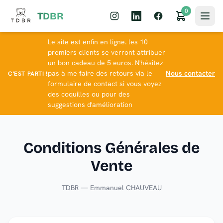
0
TDBR
Le site est enfin en ligne. les 10
premiers clients se verront attribuer
un bon cadeau de 5 euros. N'hésitez
pas à me faire des retours via le
Nous contacter
C'EST PARTI !
formulaire de contact si vous voyez
des coquilles ou pour des
suggestions d'amélioration
Conditions Générales de
Vente
TDBR — Emmanuel CHAUVEAU