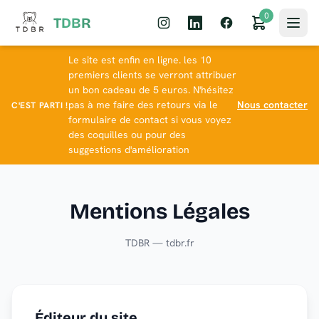
0
TDBR
Le site est enfin en ligne. les 10
premiers clients se verront attribuer
un bon cadeau de 5 euros. N'hésitez
pas à me faire des retours via le
Nous contacter
C'EST PARTI !
formulaire de contact si vous voyez
des coquilles ou pour des
suggestions d'amélioration
Mentions Légales
TDBR — tdbr.fr
Éditeur du site