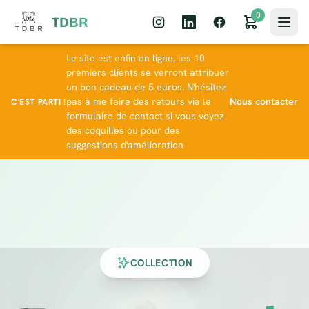
0
TDBR
Le site est enfin en ligne. les 10
premiers clients se verront attribuer
un bon cadeau de 5 euros. N'hésitez
pas à me faire des retours via le
Nous contacter
C'EST PARTI !
formulaire de contact si vous voyez
des coquilles ou pour des
suggestions d'amélioration
COLLECTION